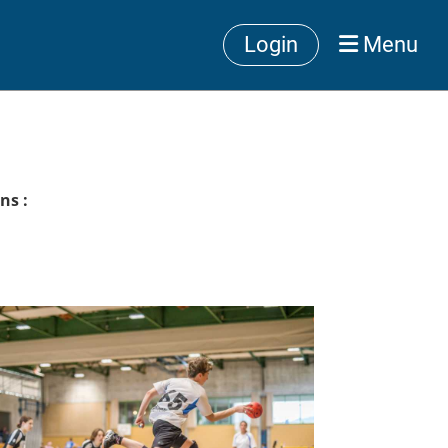
Login
Menu
ns :